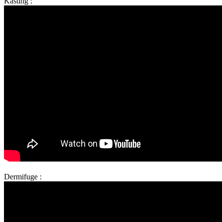
Kasting :
Dermifuge :